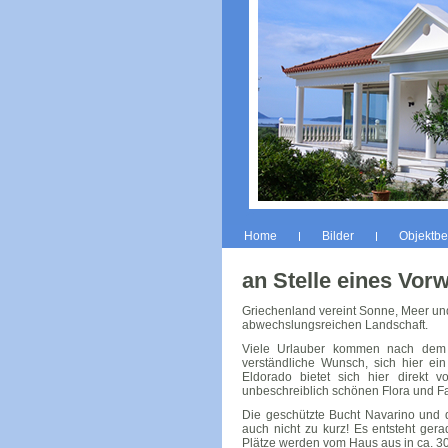
Home
Bilder
Objektbe
an Stelle eines Vor
Griechenland vereint Sonne, Meer und
abwechslungsreichen Landschaft.
Viele Urlauber kommen nach dem 
verständliche Wunsch, sich hier ei
Eldorado bietet sich hier direkt v
unbeschreiblich schönen Flora und Faun
Die geschützte Bucht Navarino und d
auch nicht zu kurz! Es entsteht gera
Plätze werden vom Haus aus in ca. 30