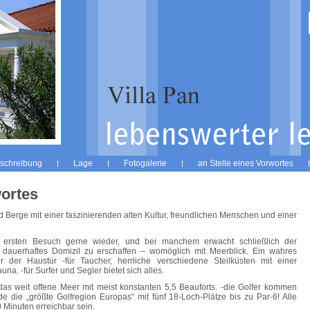
schreibung
Lage
Fotogalerie
an Stelle eines Vorwortes
wortes
 Berge mit einer faszinierenden alten Kultur, freundlichen Menschen und einer
ersten Besuch gerne wieder, und bei manchem erwacht schließlich der
n dauerhaftes Domizil zu erschaffen – womöglich mit Meerblick. Ein wahres
or der Haustür -für Taucher, herrliche verschiedene Steilküsten mit einer
a. -für Surfer und Segler bietet sich alles.
as weit offene Meer mit meist konstanten 5,5 Beauforts. -die Golfer kommen
de die „größte Golfregion Europas“ mit fünf 18-Loch-Plätze bis zu Par-6! Alle
 Minuten erreichbar sein.