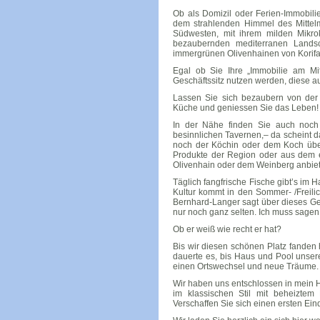
Ob als Domizil oder Ferien-Immobilie
dem strahlenden Himmel des Mittel
Südwesten, mit ihrem milden Mikrok
bezaubernden mediterranen Lands
immergrünen Olivenhainen von Korifas
Egal ob Sie Ihre „Immobilie am Mit
Geschäftssitz nutzen werden, diese au
Lassen Sie sich bezaubern von der 
Küche und geniessen Sie das Leben!
In der Nähe finden Sie auch noch 
besinnlichen Tavernen,– da scheint d
noch der Köchin oder dem Koch über 
Produkte der Region oder aus dem 
Olivenhain oder dem Weinberg anbiet
Täglich fangfrische Fische gibt’s im 
Kultur kommt in den Sommer- /Freilic
Bernhard-Langer sagt über dieses Geb
nur noch ganz selten. Ich muss sagen, 
Ob er weiß wie recht er hat?
Bis wir diesen schönen Platz fanden 
dauerte es, bis Haus und Pool unsere
einen Ortswechsel und neue Träume.
Wir haben uns entschlossen in mein 
im klassischen Stil mit beheiztem 
Verschaffen Sie sich einen ersten Ein