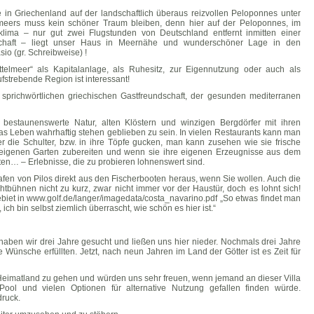
 in Griechenland auf der landschaftlich überaus reizvollen Peloponnes unter
meers muss kein schöner Traum bleiben, denn hier auf der Peloponnes, im
lima – nur gut zwei Flugstunden von Deutschland entfernt inmitten einer
chaft – liegt unser Haus in Meernähe und wunderschöner Lage in den
io (gr. Schreibweise) !
telmeer“ als Kapitalanlage, als Ruhesitz, zur Eigennutzung oder auch als
fstrebende Region ist interessant!
sprichwörtlichen griechischen Gastfreundschaft, der gesunden mediterranen
bestaunenswerte Natur, alten Klöstern und winzigen Bergdörfer mit ihren
as Leben wahrhaftig stehen geblieben zu sein. In vielen Restaurants kann man
die Schulter, bzw. in ihre Töpfe gucken, man kann zusehen wie sie frische
eigenen Garten zubereiten und wenn sie ihre eigenen Erzeugnisse aus dem
en… – Erlebnisse, die zu probieren lohnenswert sind.
Hafen von Pilos direkt aus den Fischerbooten heraus, wenn Sie wollen. Auch die
htbühnen nicht zu kurz, zwar nicht immer vor der Haustür, doch es lohnt sich!
iet in www.golf.de/langer/imagedata/costa_navarino.pdf „So etwas findet man
ich bin selbst ziemlich überrascht, wie schön es hier ist.“
haben wir drei Jahre gesucht und ließen uns hier nieder. Nochmals drei Jahre
 Wünsche erfüllten. Jetzt, nach neun Jahren im Land der Götter ist es Zeit für
Heimatland zu gehen und würden uns sehr freuen, wenn jemand an dieser Villa
Pool und vielen Optionen für alternative Nutzung gefallen finden würde.
druck.