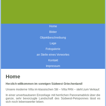
Home
Bilder
Objektbeschreibung
Lage
Fotogalerie
an Stelle eines Vorwortes
Kontakt
Impressum
Home
Herzlich willkommen im sonnigen S
üdwest
Griechenland!
Unsere moderne Villa im klassischen Stil – Villa PAN – steht zum Verkauf.
In einer unverbaubaren Einzellage mit herrlichen Panoramablick über die
ganze, sehr bevorzugte Landschaft des Südwest-Peloponnes lässt es
sich noch lebenswerter leben.